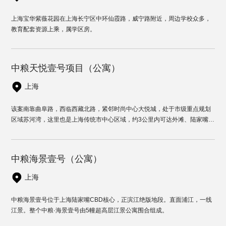
上海宝华紫薇花园在上海长宁区中环仙霞路，威宁路附近，周边学校众多，
教育配套资源上乘，属学区房。
中粮天悦壹号项目（公寓）
上海
该案南靠曲阜路，西临西藏北路，紧邻时尚中心大悦城，处于市级重点规划
区域苏河湾，这里也是上海传统市中心区域，约3公里内可达外滩、陆家嘴、
南京路、淮海路等多个商务圈，距离人民广场核心区域仅800米。
中粮海景壹号（公寓）
上海
中粮海景壹号位于上海陆家嘴CBD核心，正滨江绝版地段。直面浦江，一线
江景。整个中粮·海景壹号由5幢超高层江景公寓围合组成。