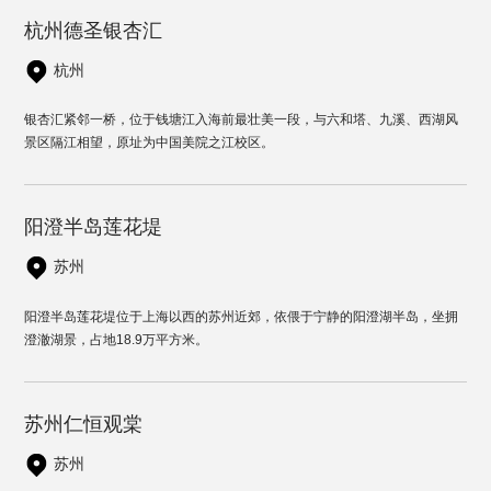
杭州德圣银杏汇
杭州
银杏汇紧邻一桥，位于钱塘江入海前最壮美一段，与六和塔、九溪、西湖风
景区隔江相望，原址为中国美院之江校区。
阳澄半岛莲花堤
苏州
阳澄半岛莲花堤位于上海以西的苏州近郊，依偎于宁静的阳澄湖半岛，坐拥
澄澈湖景，占地18.9万平方米。
苏州仁恒观棠
苏州