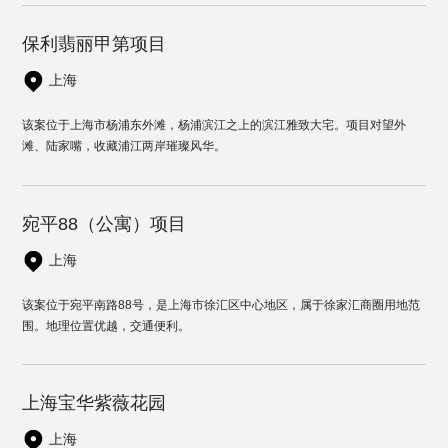
保利翡丽甲第项目
上海
该案位于上海市杨浦东外滩，杨浦滨江之上的滨江雅致大宅。项目对望外
滩、陆家嘴，收藏浦江两岸璀璨风华。
宛平88（公寓）项目
上海
该案位于宛平南路88号，是上海市徐汇区中心地区，属于徐家汇商圈用地范
围。地理位置优越，交通便利。
上海宝华紫薇花园
上海