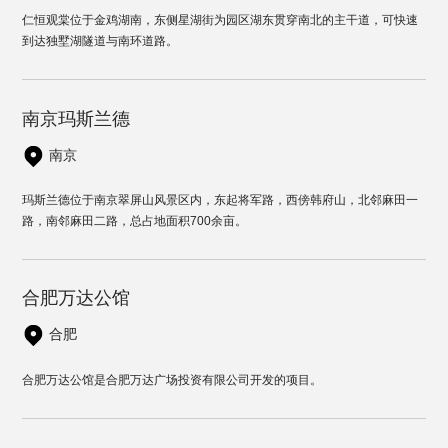
仁恒观棠位于金鸡湖南，东侧星湖街为园区湖东贯穿南北的主干道，可快速
到达独墅湖隧道与南环道路。
南京玛斯兰德
南京
玛斯兰德位于南京翠屏山风景区内，东起将军路，西傍韩府山，北邻麻田一
路，南邻麻田二路，总占地面积700余亩。
合肥万达公馆
合肥
合肥万达公馆是合肥万达广场投资有限公司开发的项目。