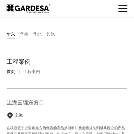
华东
华南
华北
其他
工程案例
首页
|
工程案例
杭州华联钱塘公馆
上海云锦东方
浦发壹滨江项目
滨江一品苑项目
保利翡丽甲第项目
宛平88（公寓）项目
海潮望月城
英冠滨悦城项目
杭州观雲钱塘城
杭州华联钱塘公馆
上海云锦东方
杭州
上海
上海
上海
上海
上海
杭州
杭州
杭州
杭州
上海
钱塘公馆，雄踞杭州新城市中心资源重地，正居CBD核心区黄金中轴，毗邻
在核心区，以云锦东方为代表的高品质项目，从前瞻规划到独具匠心的产品
该项目位于上海市浦东新区黄浦江沿岸E8E10单元E23-4/E24-1地块，是一
该项目位于浦东内环内陆家嘴滨江版块，距新天地约４公里，距人民广场约
该案位于上海市杨浦东外滩，杨浦滨江之上的滨江雅致大宅。项目对望外
该案位于宛平南路88号，是上海市徐汇区中心地区，属于徐家汇商圈用地范
滨江·海潮望月城体量适中，以海潮路为中轴线，分为东西两个区块。项目还
英冠•滨悦城是由高层公馆、六星级写字楼以及商业配套组成的综合体项目。
位于杭州钱江世纪城奥体核心板块，一线钱塘江和钱江世纪城公园，是4286
钱塘公馆，雄踞杭州新城市中心资源重地，正居CBD核心区黄金中轴，毗邻
在核心区，以云锦东方为代表的高品质项目，从前瞻规划到独具匠心的产品
市民中心、杭州国际会议中心、杭州大剧院等地标建筑。
品质，从建筑工艺到高端配套，依托徐汇丰厚人文底蕴、融汇国际时尚与艺
项综合发展的项目。
５公里。邱德光大师亲自设计规划，打造陆家嘴豪宅之典范。
滩、陆家嘴，收藏浦江两岸璀璨风华。
围。地理位置优越，交通便利。
有个更广为人知的名字：滨江始版桥未来社区。
产业载体项目和省市县长152工程项目，浙商产融集团的总部大楼。
市民中心、杭州国际会议中心、杭州大剧院等地标建筑。
品质，从建筑工艺到高端配套，依托徐汇丰厚人文底蕴、融汇国际时尚与艺