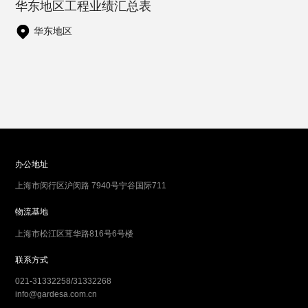
华东地区工程业绩汇总表
华东地区
办公地址
上海市闵行区沪闵路 7940号宁谷国际711
物流基地
上海市松江区茸华路816号6号楼
联系方式
021-31332258/31332268
info@gardesa.com.cn